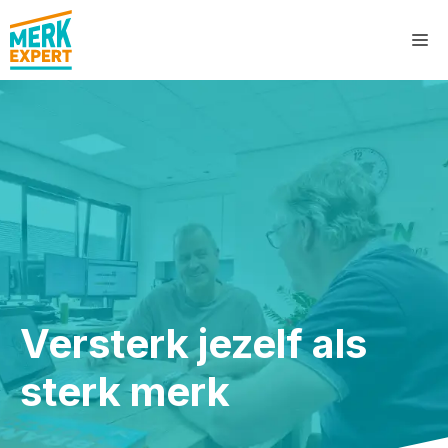
Ga
M
naar
de
inhoud
Versterk jezelf als
sterk merk