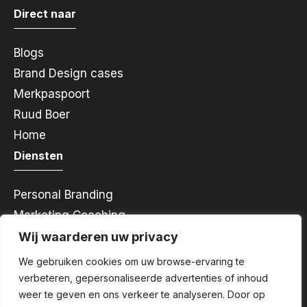
Direct naar
Blogs
Brand Design cases
Merkpaspoort
Ruud Boer
Home
Diensten
Personal Branding
Marketing Coaching
Rebranding
Wij waarderen uw privacy
Brand Design
We gebruiken cookies om uw browse-ervaring te
Merkidentiteit
verbeteren, gepersonaliseerde advertenties of inhoud
weer te geven en ons verkeer te analyseren. Door op
Merkuitingen