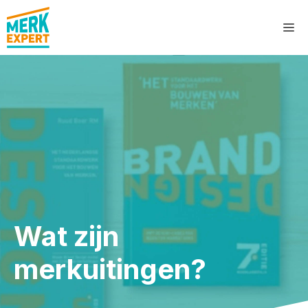
Ga
M
naar
de
inhoud
Wat zijn
merkuitingen?