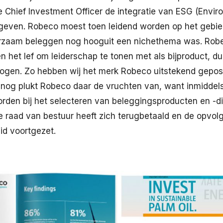
Chief Investment Officer de integratie van ESG (Enviro
even. Robeco moest toen leidend worden op het gebi
uurzaam beleggen nog hooguit een nichethema was. Rob
en het lef om leiderschap te tonen met als bijproduct, 
gen. Zo hebben wij het merk Robeco uitstekend geposi
u nog plukt Robeco daar de vruchten van, want inmiddel
den bij het selecteren van beleggingsproducten en -die
e raad van bestuur heeft zich terugbetaald en de opvo
id voortgezet.