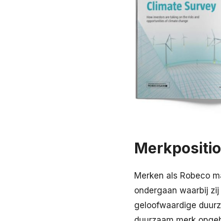
Merkpositio
Merken als Robeco ma
ondergaan waarbij zi
geloofwaardige duurz
duurzaam merk opgebo