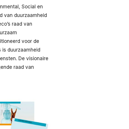
nmental, Social en
ed van duurzaamheid
eco’s raad van
duurzaam
tioneerd voor de
s is duurzaamheid
nsten. De visionaire
lgende raad van