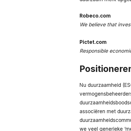
Robeco.com
We believe that inves
Pictet.com
Responsible economics
Positioneren
Nu duurzaamheid (ESG/
vermogensbeheerders h
duurzaamheidsboodsch
associëren met duurz
duurzaamheidscommuni
we veel generieke ‘m