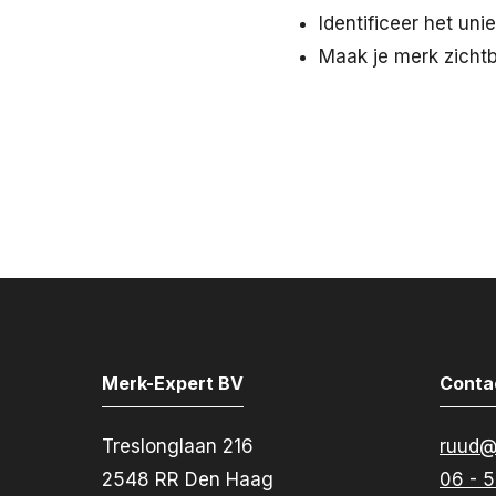
Identificeer het un
Maak je merk zichtb
Merk-Expert BV
Conta
Treslonglaan 216
ruud@
2548 RR Den Haag
06 - 