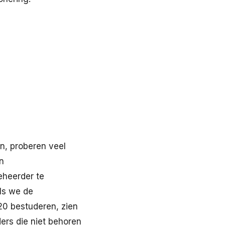
n, proberen veel
n
eheerder te
ls we de
0 bestuderen, zien
rs die niet behoren