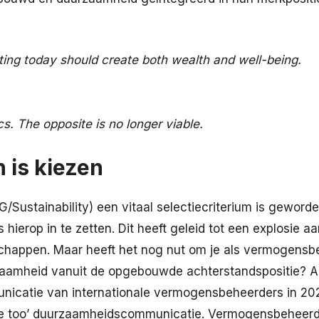
ting today should create both wealth and well-being.
. The opposite is no longer viable.
 is kiezen
Sustainability) een vitaal selectiecriterium is geworde
ierop in te zetten. Dit heeft geleid tot een explosie aa
appen. Maar heeft het nog nut om je als vermogensb
aamheid vanuit de opgebouwde achterstandspositie? A
catie van internationale vermogensbeheerders in 202
e too’ duurzaamheidscommunicatie. Vermogensbeheerde