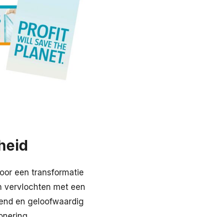
heid
oor een transformatie
n vervlochten met een
end en geloofwaardig
nering.