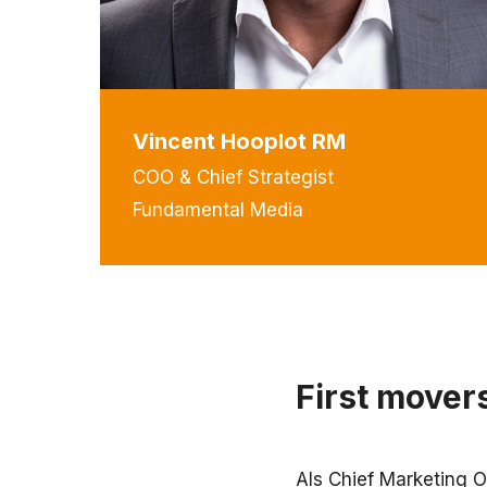
Vincent Hooplot RM
COO & Chief Strategist
Fundamental Media
First mover
Als Chief Marketing O