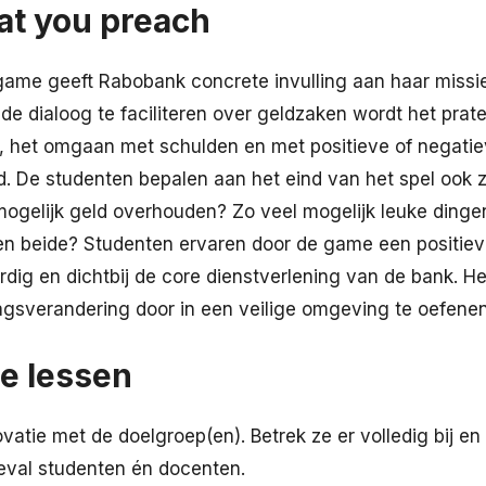
at you preach
 game geeft Rabobank concrete invulling aan haar missi
 de dialoog te faciliteren over geldzaken wordt het pra
s, het omgaan met schulden en met positieve of negatie
. De studenten bepalen aan het eind van het spel ook ze
mogelijk geld overhouden? Zo veel mogelijk leuke din
en beide? Studenten ervaren door de game een positiev
ig en dichtbij de core dienstverlening van de bank. He
agsverandering door in een veilige omgeving te oefenen
te lessen
ovatie met de doelgroep(en). Betrek ze er volledig bij e
geval studenten én docenten.