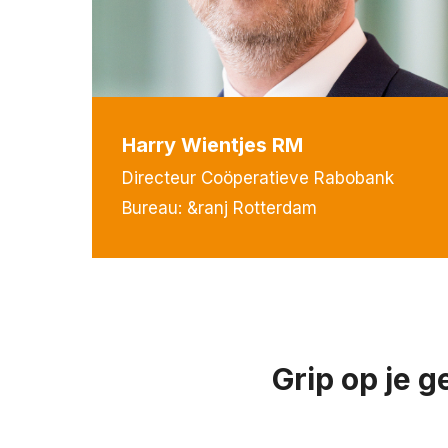
Harry Wientjes RM
Directeur Coöperatieve Rabobank
Bureau: &ranj Rotterdam
Grip op je g