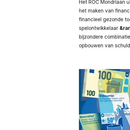
Het ROC Mondriaan ui
het maken van financ
financieel gezonde t
spelontwikkelaar
&ra
bijzondere combinatie
opbouwen van schulde