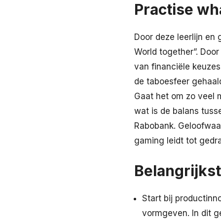
Practise wh
Door deze leerlijn en
World together”. Door
van financiële keuze
de taboesfeer gehaald
Gaat het om zo veel 
wat is de balans tuss
Rabobank. Geloofwaard
gaming leidt tot gedr
Belangrijks
Start bij productinn
vormgeven. In dit 