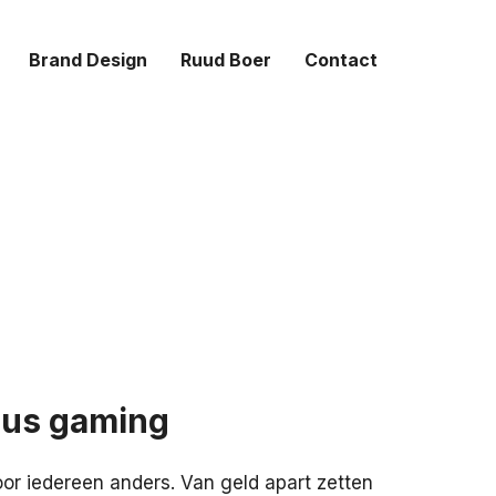
Brand Design
Ruud Boer
Contact
ous gaming
oor iedereen anders. Van geld apart zetten